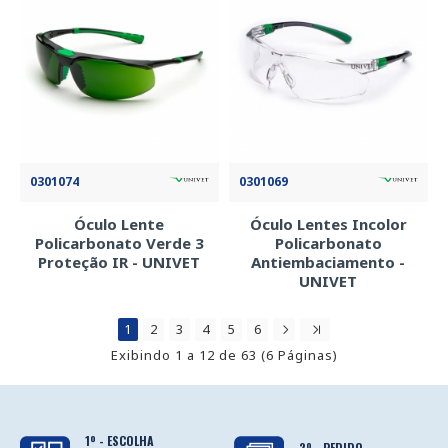
0301074
0301069
Óculo Lente
Óculo Lentes Incolor
Policarbonato Verde 3
Policarbonato
Proteção IR - UNIVET
Antiembaciamento -
UNIVET
1
2
3
4
5
6
Exibindo 1 a 12 de 63 (6 Páginas)
1º - ESCOLHA
2º - PEDIDO