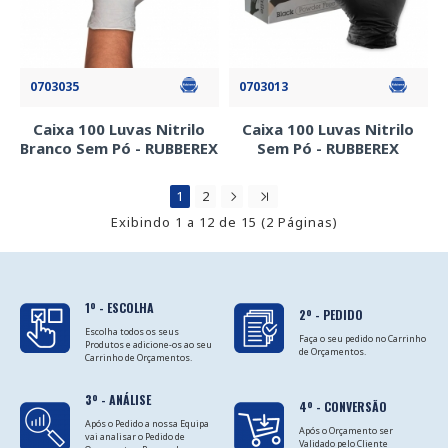
0703035
0703013
Caixa 100 Luvas Nitrilo
Caixa 100 Luvas Nitrilo
Branco Sem Pó - RUBBEREX
Sem Pó - RUBBEREX
1
2
Exibindo 1 a 12 de 15 (2 Páginas)
1º - ESCOLHA
2º - PEDIDO
Escolha todos os seus
Faça o seu pedido no Carrinho
Produtos e adicione-os ao seu
de Orçamentos.
Carrinho de Orçamentos.
3º - ANÁLISE
4º - CONVERSÃO
Após o Pedido a nossa Equipa
Após o Orçamento ser
vai analisar o Pedido de
Validado pelo Cliente