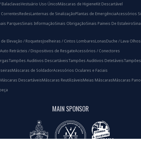
/ Balaclavas
Vestuário Uso Único
Máscaras de Higiene
Kit Descartável
/ Correntes
Redes
Lanternas de Sinalização
Plantas de Emergência
Acessórios Si
nais Parques
Sinais Informação
Sinais Obrigação
Sinais Paineis De Estaleiro
Sin
 de Elevação / Roquetes
Joelheiras / Cintos Lombares
Lonas
Duche / Lava Olhos
Auto Retrácteis / Dispositivos de Resgate
Acessórios / Conectores
rgas
Tampões Auditivos Descartáveis
Tampões Auditivos Detetáveis
Tampões A
iseiras
Máscaras de Soldador
Acessórios Oculares e Faciais
Máscaras Descartáveis
Máscaras Reutilizáveis
Meias Máscaras
Máscaras Pano
beça
MAIN SPONSOR