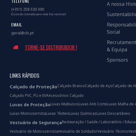
TELEFONE
A nossa Hist
(+351) 258 320 300
Sustentabili
(Custo de chamada para rede fixa nacional)
EMAIL
Responsabil
Social
geral@cls.pt
Recrutamen
TORNE-SE DISTRIBUIDOR !
& Equipa
Sponsors
LINKS RÁPIDOS
Calçado Branco
Calçado de Aço
Calçado de A
Calçado de Proteção
Calçado PVC, PU e EVA
Acessórios Calçado
Luvas Multiusos
Luvas Anti Corte
Luvas Malha de 
Luvas de Proteção
Luvas Motosserrista
Luvas Têxteis
Luvas Químicas
Luvas Descartáveis
Restauração / Saúde / Laboratório / Educ
Vestuário de Segurança
Vestuário de Motosserrista
Vestuário de Soldador
Vestuário Técnico
Vest