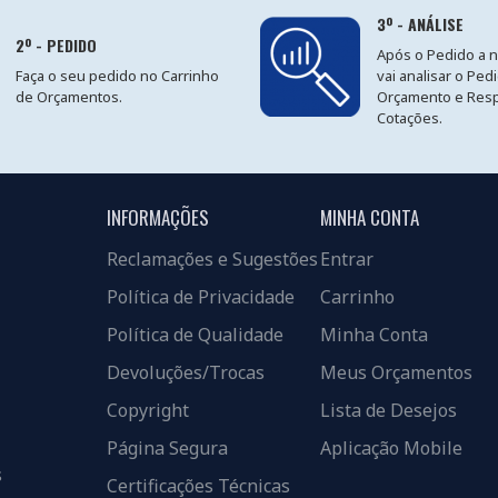
3º - ANÁLISE
2º - PEDIDO
Após o Pedido a 
Faça o seu pedido no Carrinho
vai analisar o Ped
de Orçamentos.
Orçamento e Res
Cotações.
INFORMAÇÕES
MINHA CONTA
Reclamações e Sugestões
Entrar
Política de Privacidade
Carrinho
Política de Qualidade
Minha Conta
Devoluções/Trocas
Meus Orçamentos
Copyright
Lista de Desejos
Página Segura
Aplicação Mobile
s
Certificações Técnicas