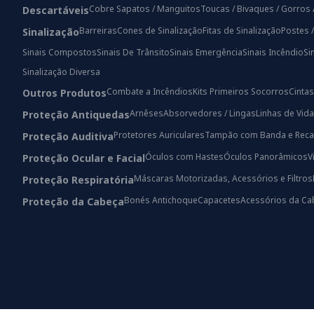
Cobre Sapatos / Manguitos
Toucas / Bivaques / Gorros 
Descartáveis
Barreiras
Cones de Sinalização
Fitas de Sinalização
Postes 
Sinalização
Sinais Compostos
Sinais De Trânsito
Sinais Emergência
Sinais Incêndio
Si
Sinalização Diversa
Combate a Incêndios
Kits Primeiros Socorros
Cintas
Outros Produtos
Arnêses
Absorvedores / Lingas
Linhas de Vida
Proteção Antiquedas
Protetores Auriculares
Tampão com Banda e Reca
Proteção Auditiva
Óculos com Hastes
Óculos Panorâmicos
V
Proteção Ocular e Facial
Máscaras Motorizadas, Acessórios e Filtros
Proteção Respiratória
Bonés Antichoque
Capacetes
Acessórios da Ca
Proteção da Cabeça