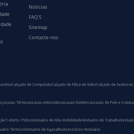
ória
Notícias
dade
FAQ'S
idade
Sitemap
Contacte-nos
to
lumínio
Calçado de Compósito
Calçado de Fibra de Vidro
Calçado de Senhora
C
Aço
Luvas Térmicas
Luvas Antiestáticas
Luvas Dielétricas
Luvas de Pele e Crute
L
ação
T-shirts / Pólos
Vestuário de Alta Visibilidade
Vestuário de Trabalho
Vestuári
uário Térmico
Vestuário de Agasalho
Acessórios Vestuário