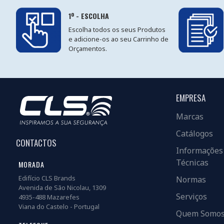
1º - ESCOLHA
Escolha todos os seus Produtos
e adicione-os ao seu Carrinho de
Orçamentos.
EMPRESA
Marcas
Catálogos
CONTACTOS
Informações
Técnicas
MORADA
Edifício CLS Brands
Normas
Avenida de São Nicolau, 1309
Serviços
4935-488 Mazarefes
Viana do Castelo - Portugal
Quem Somo