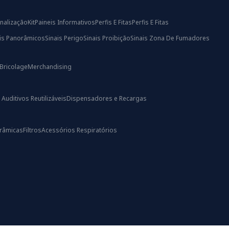
nalização
Kit
Paineis Informativos
Perfis E Fitas
Perfis E Fitas
ais Panorâmicos
Sinais Perigo
Sinais Proibição
Sinais Zona De Fumadores
Bricolage
Merchandising
uditivos Reutilizáveis
Dispensadores e Recargas
râmicas
Filtros
Acessórios Respiratórios