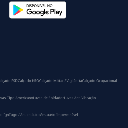
alçado ESD
Calçado HRO
Calçado Militar / Vigilância
Calçado Ocupacional
uvas Tipo Americano
Luvas de Soldador
Luvas Anti Vibração
o Ignífugo / Antiestático
Vestuário Impermeável