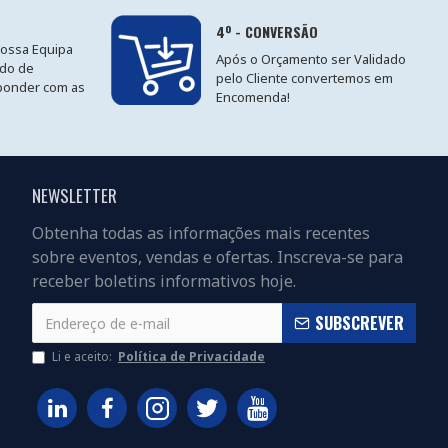
4º - CONVERSÃO
nossa Equipa
Após o Orçamento ser Validado
ido de
pelo Cliente convertemos em
ponder com as
Encomenda!
NEWSLETTER
Obtenha todas as informações mais recentes
sobre eventos, vendas e ofertas. Inscreva-se para
receber boletins informativos hoje.
SUBSCREVER
Li e aceito:
Política de Privacidade