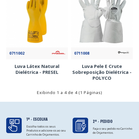
0711002
0711008
Luva Látex Natural
Luva Pele E Crute
Dielétrica - PRESEL
Sobreposição Dielétrica -
POLYCO
Exibindo 1 a 4 de 4 (1 Páginas)
1º - ESCOLHA
2º - PEDIDO
Escolha todos os seus
Faça o seu pedido no Carrinho
Produtos e adicione-os ao seu
de Orçamentos.
Carrinho de Orçamentos.