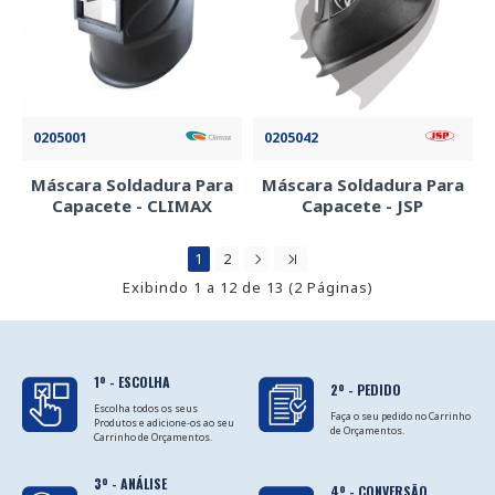
0205001
0205042
Máscara Soldadura Para
Máscara Soldadura Para
Capacete - CLIMAX
Capacete - JSP
1
2
Exibindo 1 a 12 de 13 (2 Páginas)
1º - ESCOLHA
2º - PEDIDO
Escolha todos os seus
Faça o seu pedido no Carrinho
Produtos e adicione-os ao seu
de Orçamentos.
Carrinho de Orçamentos.
3º - ANÁLISE
4º - CONVERSÃO