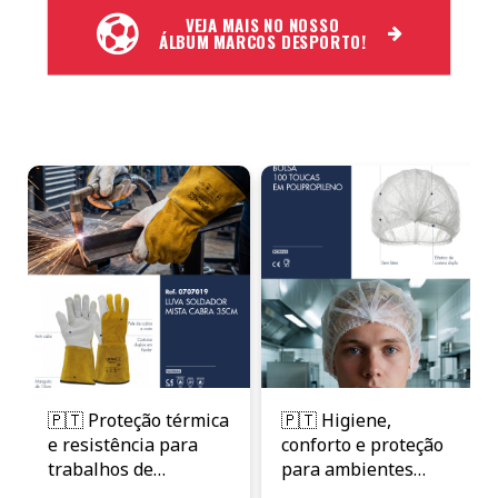
VEJA MAIS NO NOSSO
ÁLBUM MARCOS DESPORTO!
🇵🇹 Proteção térmica
🇵🇹 Higiene,
e resistência para
conforto e proteção
trabalhos de
para ambientes
soldadura. A Luva
controlados. As