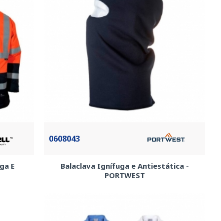
0608043
uga E
Balaclava Ignífuga e Antiestática -
PORTWEST