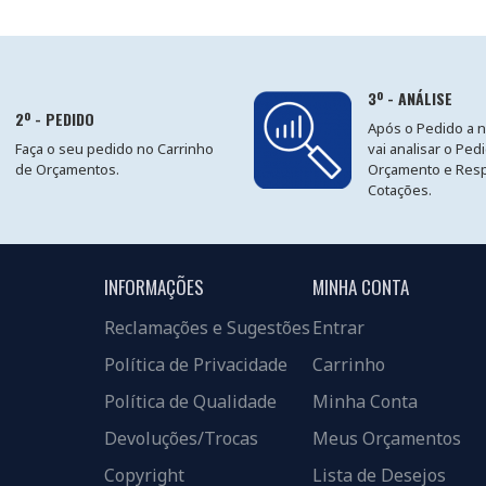
3º - ANÁLISE
2º - PEDIDO
Após o Pedido a 
Faça o seu pedido no Carrinho
vai analisar o Ped
de Orçamentos.
Orçamento e Res
Cotações.
INFORMAÇÕES
MINHA CONTA
Reclamações e Sugestões
Entrar
Política de Privacidade
Carrinho
Política de Qualidade
Minha Conta
Devoluções/Trocas
Meus Orçamentos
Copyright
Lista de Desejos