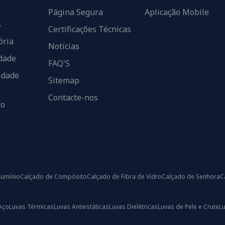
Página Segura
Aplicação Mobile
s
Certificações Técnicas
ória
Notícias
dade
FAQ'S
idade
Sitemap
Contacte-nos
to
lumínio
Calçado de Compósito
Calçado de Fibra de Vidro
Calçado de Senhora
C
Aço
Luvas Térmicas
Luvas Antiestáticas
Luvas Dielétricas
Luvas de Pele e Crute
L