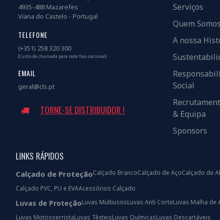
Serviços
4935-488 Mazarefes
Viana do Castelo - Portugal
Quem Somo
TELEFONE
A nossa Hist
(+351) 258 320 300
Sustentabili
(Custo de chamada para rede fixa nacional)
EMAIL
Responsabil
Social
geral@cls.pt
Recrutamen
TORNE-SE DISTRIBUIDOR !
& Equipa
Sponsors
LINKS RÁPIDOS
Calçado Branco
Calçado de Aço
Calçado de A
Calçado de Proteção
Calçado PVC, PU e EVA
Acessórios Calçado
Luvas Multiusos
Luvas Anti Corte
Luvas Malha de 
Luvas de Proteção
Luvas Motosserrista
Luvas Têxteis
Luvas Químicas
Luvas Descartáveis