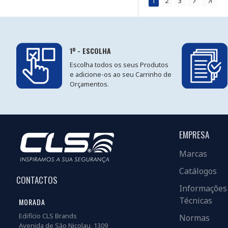
1
2
3
1º - ESCOLHA
Escolha todos os seus Produtos
e adicione-os ao seu Carrinho de
Orçamentos.
EMPRESA
Marcas
Catálogos
CONTACTOS
Informações
Técnicas
MORADA
Edifício CLS Brands
Normas
Avenida de São Nicolau, 1309