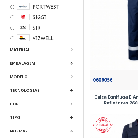
PORTWEST
SIGGI
SIR
VIZWELL
WELDAS
MATERIAL
WORKTEAM
EMBALAGEM
MODELO
0606056
TECNOLOGIAS
Calça Ignífuga E A
Refletoras 26
COR
TIPO
NORMAS