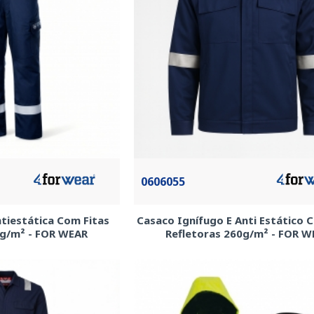
0606055
ntiestática Com Fitas
Casaco Ignífugo E Anti Estático 
0g/m² - FOR WEAR
Refletoras 260g/m² - FOR W