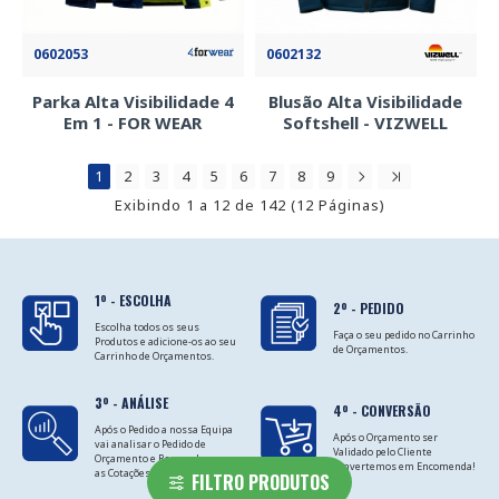
0602053
0602132
Parka Alta Visibilidade 4
Blusão Alta Visibilidade
Em 1 - FOR WEAR
Softshell - VIZWELL
1
2
3
4
5
6
7
8
9
Exibindo 1 a 12 de 142 (12 Páginas)
1º - ESCOLHA
2º - PEDIDO
Escolha todos os seus
Faça o seu pedido no Carrinho
Produtos e adicione-os ao seu
de Orçamentos.
Carrinho de Orçamentos.
3º - ANÁLISE
4º - CONVERSÃO
Após o Pedido a nossa Equipa
Após o Orçamento ser
vai analisar o Pedido de
Validado pelo Cliente
Orçamento e Responder com
convertemos em Encomenda!
as Cotações.
FILTRO PRODUTOS