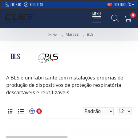
ENTRAR
REGISTAR
PORTUGUÊS
0
Marcas
BLS
Inicio
BLS
A BLS é um fabricante com instalações próprias de
produção de dispositivos de proteção respiratória
descartáveis e reutilizáveis.
0