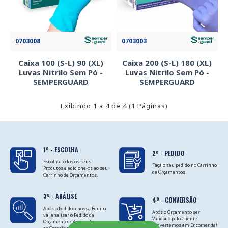
0703008
0703003
Caixa 100 (S-L) 90 (XL)
Caixa 200 (S-L) 180 (XL)
Luvas Nitrilo Sem Pó -
Luvas Nitrilo Sem Pó -
SEMPERGUARD
SEMPERGUARD
Exibindo 1 a 4 de 4 (1 Páginas)
1º - ESCOLHA
2º - PEDIDO
Escolha todos os seus
Faça o seu pedido no Carrinho
Produtos e adicione-os ao seu
de Orçamentos.
Carrinho de Orçamentos.
3º - ANÁLISE
4º - CONVERSÃO
Após o Pedido a nossa Equipa
Após o Orçamento ser
vai analisar o Pedido de
Validado pelo Cliente
Orçamento e Responder com
convertemos em Encomenda!