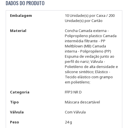
DADOS DO PRODUTO
Embalagem
10 Unidade(s) por Caixa / 200
Unidade(s) por Cartão
Material
Concha Camada externa -
Polipropileno plastico Camada
intermédia filtrante - PP
Meltblown (MB) Camada
interna - Polipropileno (PP)
Espuma de vedação junto ao
perfil do nariz; Válvula -
Polietileno de alta densidade e
silicone sintético; Elástico -
Tecido elástico com grampo
em polietileno;
Categoria
FFP3 NR D
Tipo
Máscara descartável
Válvula
Com Válvula
Peso
24 g