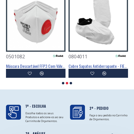
0501082
0804011
0
Poliéster Revestimento Látex Preto - GLOVA
Máscara Descartável FFP3 Com Válvula - FIELD
Cobre Sapatos Antiderrapante - FIELD
C
1º - ESCOLHA
2º - PEDIDO
Escolha todos os seus
Faça o seu pedido no Carrinho
Produtos e adicione-os ao seu
de Orçamentos.
Carrinho de Orçamentos.
3º - ANÁLISE