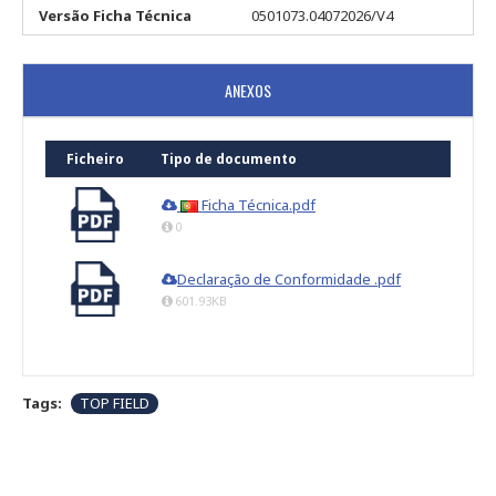
Versão Ficha Técnica
0501073.04072026/V4
ANEXOS
Ficheiro
Tipo de documento
Ficha Técnica.pdf
0
Declaração de Conformidade .pdf
601.93KB
Tags:
TOP FIELD