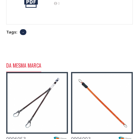
0
Tags:
-
DA MESMA MARCA
0906053
0906003
0