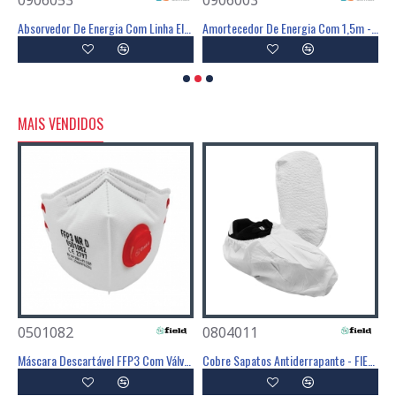
ia Com Linga Em Y - 1,55m - CLIMAX
Absorvedor De Energia Com Linha Elástica Em Y - CLIMAX
Amortecedor De Energia Com 1,5m - CLIMAX
A
MAIS VENDIDOS
0501082
0804011
0
Poliéster Revestimento Látex Preto - GLOVA
Máscara Descartável FFP3 Com Válvula - FIELD
Cobre Sapatos Antiderrapante - FIELD
C