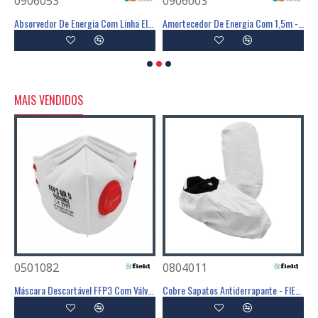
0906053
0906003
0
ia Com Linga Em Y - 1,55m - CLIMAX
Absorvedor De Energia Com Linha Elástica Em Y - CLIMAX
Amortecedor De Energia Com 1,5m - CLIMAX
A
MAIS VENDIDOS
0501082
0804011
0
Poliéster Revestimento Látex Preto - GLOVA
Máscara Descartável FFP3 Com Válvula - FIELD
Cobre Sapatos Antiderrapante - FIELD
C