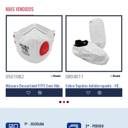
MAIS VENDIDOS
0501082
0804011
0
Poliéster Revestimento Látex Preto - GLOVA
Máscara Descartável FFP3 Com Válvula - FIELD
Cobre Sapatos Antiderrapante - FIELD
C
1º - ESCOLHA
2º - PEDIDO