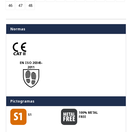
46
47
48
Normas
EN ISO 20345-
2011
Pictogramas
100% METAL
S1
FREE