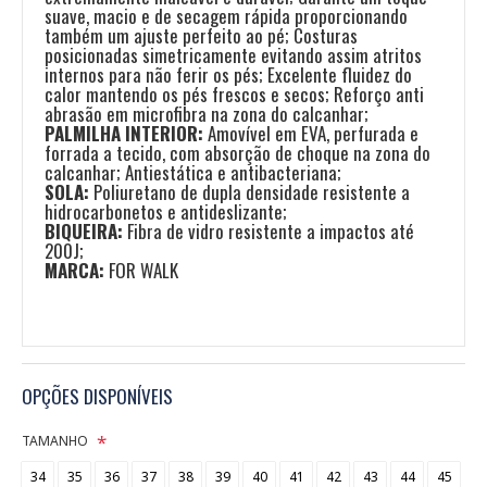
suave, macio e de secagem rápida proporcionando
também um ajuste perfeito ao pé; Costuras
posicionadas simetricamente evitando assim atritos
internos para não ferir os pés; Excelente fluidez do
calor mantendo os pés frescos e secos; Reforço anti
abrasão em microfibra na zona do calcanhar;
PALMILHA INTERIOR:
Amovível em EVA, perfurada e
forrada a tecido, com absorção de choque na zona do
calcanhar; Antiestática e antibacteriana;
SOLA:
Poliuretano de dupla densidade resistente a
hidrocarbonetos e antideslizante;
BIQUEIRA:
Fibra de vidro resistente a impactos até
200J;
MARCA:
FOR WALK
OPÇÕES DISPONÍVEIS
TAMANHO
34
35
36
37
38
39
40
41
42
43
44
45