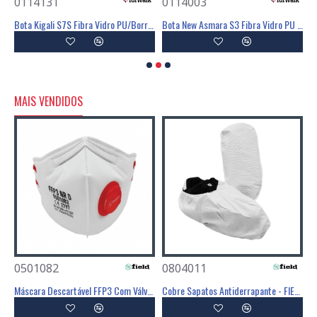
0114131
0114003
0
BIQUEIRA VISITANTE SB ALUMINIO - FOR WALK
Bota Kigali S7S Fibra Vidro PU/Borracha HRO SR - FOR WALK
Bota New Asmara S3 Fibra Vidro PU SRC - FOR WALK
MAIS VENDIDOS
0501082
0804011
0
Poliéster Revestimento Látex Preto - GLOVA
Máscara Descartável FFP3 Com Válvula - FIELD
Cobre Sapatos Antiderrapante - FIELD
C