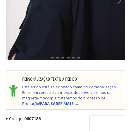
PERSONALIZAÇÃO TÊXTIL A PEDIDO
Este artigo está selecionado como de Personalização.
Entre em contacto connosco, desenvolveremos uma
maquete/mockup e trataremos do processo de
Produção!
PARA SABER MAIS ...
Código:
0607186