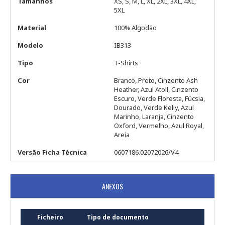
Tamanhos
XS, S, M, L, XL, 2XL, 3XL, 4XL,
5XL
Material
100% Algodão
Modelo
IB313
Tipo
T-Shirts
Cor
Branco, Preto, Cinzento Ash
Heather, Azul Atoll, Cinzento
Escuro, Verde Floresta, Fúcsia,
Dourado, Verde Kelly, Azul
Marinho, Laranja, Cinzento
Oxford, Vermelho, Azul Royal,
Areia
Versão Ficha Técnica
0607186.02072026/V4
ANEXOS
Ficheiro
Tipo de documento