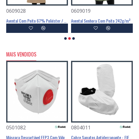
0609028
0609019
1
ster /35% Algodão/ 3% Elastano
Avental Com Peito 67% Poliéster / 33% Algodão 242g/m²
Avental Senhora Com Peito 242g/m²
B
MAIS VENDIDOS
0501082
0804011
0
Poliéster Revestimento Látex Preto - GLOVA
Máscara Descartável FFP3 Com Válvula - FIELD
Cobre Sapatos Antiderrapante - FIELD
C