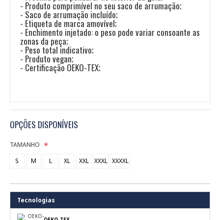
- Produto comprimível no seu saco de arrumação;
- Saco de arrumação incluído;
- Etiqueta de marca amovível;
- Enchimento injetado: o peso pode variar consoante as
zonas da peça;
- Peso total indicativo;
- Produto vegan;
- Certificação OEKO-TEX;
OPÇÕES DISPONÍVEIS
TAMANHO
S
M
L
XL
XXL
XXXL
XXXXL
Tecnologias
OEKO-
OEKO-TEX