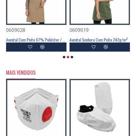
0609028
0609019
1
ster /35% Algodão/ 3% Elastano
Avental Com Peito 67% Poliéster / 33% Algodão 242g/m²
Avental Senhora Com Peito 242g/m²
B
MAIS VENDIDOS