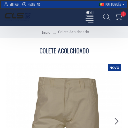
ENTRAR
REGISTAR
PORTUGUÊS
0
Colete Acolchoado
Inicio
COLETE ACOLCHOADO
NOVO