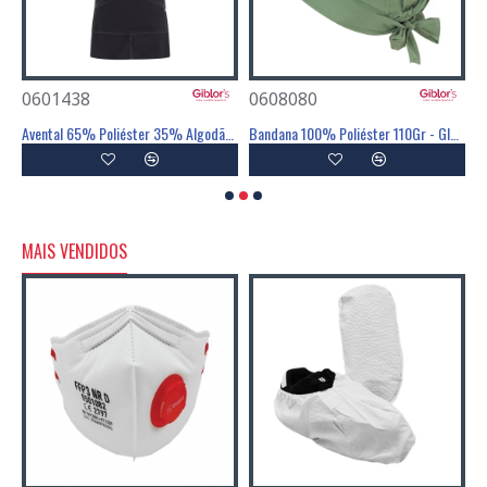
0601438
0608080
0
% Poliéster 35% Algodão - GIBLORS
Avental 65% Poliéster 35% Algodão - GIBLORS
Bandana 100% Poliéster 110Gr - GIBLORS
MAIS VENDIDOS