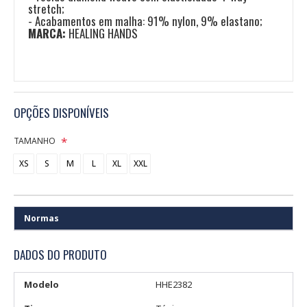
stretch;
- Acabamentos em malha: 91% nylon, 9% elastano;
MARCA:
HEALING HANDS
OPÇÕES DISPONÍVEIS
TAMANHO
XS
S
M
L
XL
XXL
Normas
DADOS DO PRODUTO
Modelo
HHE2382