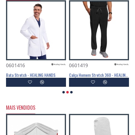
0601416
0601419
0
Bata Stretch - HEALING HANDS
Calça Homem Stretch 360 - HEALING HANDS
MAIS VENDIDOS