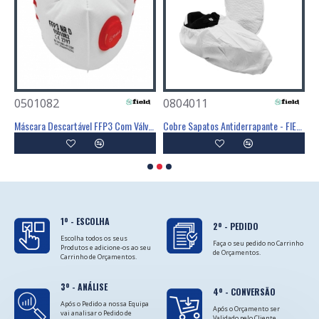
0501082
0804011
0
Poliéster Revestimento Látex Preto - GLOVA
Máscara Descartável FFP3 Com Válvula - FIELD
Cobre Sapatos Antiderrapante - FIELD
C
1º - ESCOLHA
2º - PEDIDO
Escolha todos os seus
Faça o seu pedido no Carrinho
Produtos e adicione-os ao seu
de Orçamentos.
Carrinho de Orçamentos.
3º - ANÁLISE
4º - CONVERSÃO
Após o Pedido a nossa Equipa
Após o Orçamento ser
vai analisar o Pedido de
Validado pelo Cliente