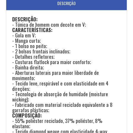
DESCRIÇÃO
DESCRIÇÃO:
- Túnica de homem com decote em V;
CARACTERÍSTICAS:
- Gola em V;
- Manga curta;
- 1 bolso no peito;
- 2 bolsos frontais inclinados;
- Detalhes refletores;
- Costuras flatlock para maior conforto;
- Bainha direita;
- Aberturas laterais para maior liberdade de
movimento;
- Tecido leve, respirável e com elasticidade em 4
direções;
- Tecnologia de absorção de humidade (moisture
wicking);
- Fabricado com material reciclado equivalente a 8
garrafas plásticas;
COMPOSIÇÃO:
- 55% poliéster reciclado, 37% poliéster, 8%
elastano;
- Tecido diamond weave com elasticidade 4-way