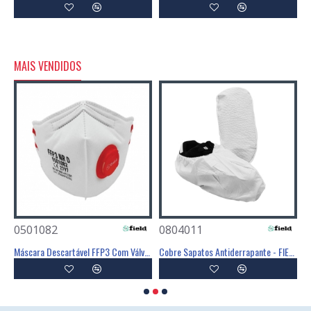
MAIS VENDIDOS
0501082
0804011
0
Poliéster Revestimento Látex Preto - GLOVA
Máscara Descartável FFP3 Com Válvula - FIELD
Cobre Sapatos Antiderrapante - FIELD
C