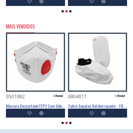
MAIS VENDIDOS
0501082
0804011
0
Poliéster Revestimento Látex Preto - GLOVA
Máscara Descartável FFP3 Com Válvula - FIELD
Cobre Sapatos Antiderrapante - FIELD
C