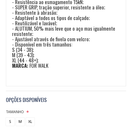
- Resistência ao esmagamento 15kN;
- SUPER GRIP, tração superior, resistente a óleo;
- Resistente à abrasão;
- Adaptável a todos os tipos de calçado;
- Reutilizável e lavável;
- ALUTIUM, 50% mais leve que o aço mas igualmente
resistente;
- Ajustável através de fivela com velcro;
- Disponível em três tamanhos:
S (34 - 38);
M (39 - 43);
XL (44 - 48+);
MARCA:
FOR WALK
OPÇÕES DISPONÍVEIS
TAMANHO
S
M
XL