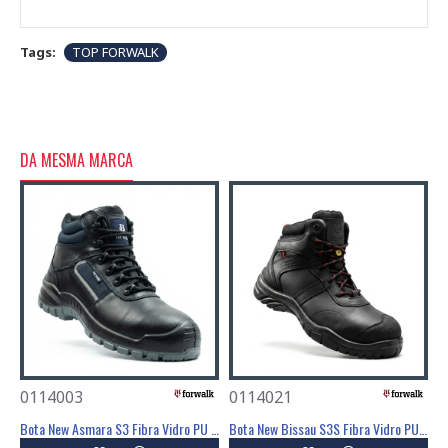
Tags:
TOP FORWALK
DA MESMA MARCA
0114003
0114021
0
Bota Kigali S7S Fibra Vidro PU/Borracha HRO SR - FOR WALK
Bota New Asmara S3 Fibra Vidro PU SRC - FOR WALK
Bota New Bissau S3S Fibra Vidro PU ESD SR - FOR WALK