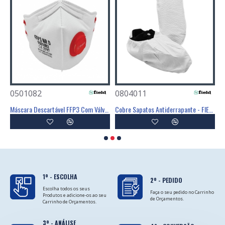
0501082
0804011
0
Poliéster Revestimento Látex Preto - GLOVA
Máscara Descartável FFP3 Com Válvula - FIELD
Cobre Sapatos Antiderrapante - FIELD
C
1º - ESCOLHA
2º - PEDIDO
Escolha todos os seus
Faça o seu pedido no Carrinho
Produtos e adicione-os ao seu
de Orçamentos.
Carrinho de Orçamentos.
3º - ANÁLISE