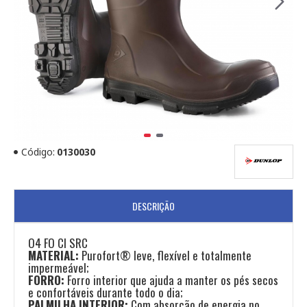
Código:
0130030
DESCRIÇÃO
O4 FO CI SRC
MATERIAL:
Purofort® leve, flexível e totalmente
impermeável;
FORRO:
Forro interior que ajuda a manter os pés secos
e confortáveis durante todo o dia;
PALMILHA INTERIOR:
Com absorção de energia no