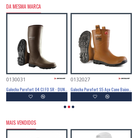
DA MESMA MARCA
0130031
0132027
0
Galocha Purofort O4 CI FO SR - DUNLOP
Galocha Purofort S5 Aço Cano Baixo CI SRC - DUNLOP
MAIS VENDIDOS